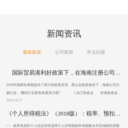
新闻资讯
最新政策
公司新闻
常见问题
国际贸易港利好政策下，在海南注册公司，哪些行业将更有潜力？
2020年国家给海南提供了很大的政策支持，那么在政策催化下，海南公司注
册行业， 哪些行业更有发展潜力呢? 1.加工制造业 对海南来说，
2020-10-27
发展加工制造业最大的困难是，既没有上下游产业链，也没有产业工人，更
没有技术人才。因此，海南加工制造业多年来一直非常落后。但这条政策无
《个人所得税法》（2018版）：税率、预扣率一览
疑是天赐良机。
一、税率表居民个人综合所得适用个人所得税税率表级数全年应纳税所得额