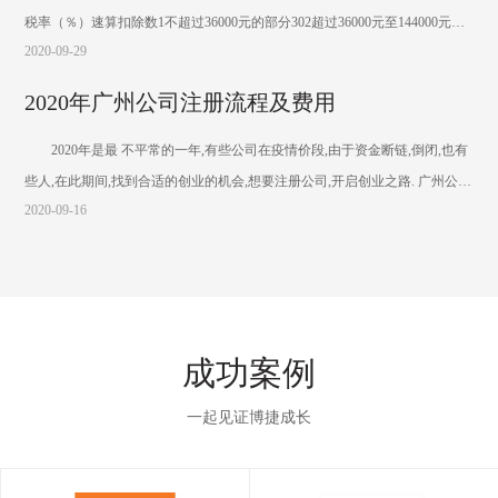
税率（％）速算扣除数1不超过36000元的部分302超过36000元至144000元的
2020-09-29
部分1025203超过144000元至300000元的部分20169204超过300000元至420000
元的部分25319205超过420000元至660000元的部分30529206超过660000元至
2020年广州公司注册流程及费用
960000元的部分35859207超过960000元的
2020年是最 不平常的一年,有些公司在疫情价段,由于资金断链,倒闭,也有
些人,在此期间,找到合适的创业的机会,想要注册公司,开启创业之路. 广州公司
2020-09-16
注册不仅仅是办理营业执照，要想公司正常运作起来还有很多繁杂的手续需
要办理。俗话说“专业的事交给专业的人来办”，为了不在办理营业执照的流
程上花费太多时间和精
成功案例
一起见证博捷成长