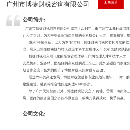
工商注册
广州市博捷财税咨询有限公司
公司简介:
广州市博捷财税咨询有限公司成立于2014年，由广州市工商行政管
计人才培训，为大中型企业输送合格的高素质会计人才、物业租赁、孵
秉承“科技创新，以人为本”的方针，博捷财税与税局委托开发的软件
理，展示出博捷财税既与时俱进追求科学发展却又不 忘初衷踏实勤恳
博捷财税引入现代化的经营管理体制，广纳管理人才和技术人才，并强
支思想新、业务精、团结好的高素质的员工队伍。此外还跟国内多家知
期合作交流，极大的提升了博捷财税人的财税专业 度。
经过六年的高速发展，博捷财税凭借着专业的顾问团队、一对一的贴
物业租赁、融资等综合性的服务达40000多次。
除了广州天河总部以外，博捷财税还设立了 黄埔、雷州、海南等三
展，更好的服务全国众多的小微企业，帮助其获得成功，携手共赢。
公司文化: